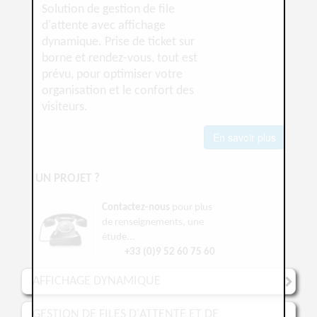
Solution de gestion de file
d'attente avec affichage
dynamique. Prise de ticket sur
borne et rendez-vous, tout est
prévu, pour optimiser votre
organisation et le confort des
visiteurs.
En savoir plus
UN PROJET ?
Contactez-nous
pour plus
de renseignements, une
étude...
+33 (0)9 52 60 75 60
AFFICHAGE DYNAMIQUE
GESTION DE FILES D'ATTENTE ET DE