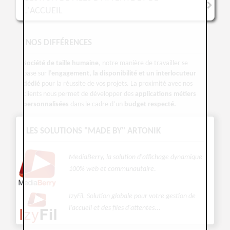
L'ACCUEIL
NOS DIFFÉRENCES
Société de taille humaine
, notre manière de travailler se
base sur
l’engagement, la disponibilité et un interlocuteur
dédié
pour la réussite de vos projets. La proximité avec nos
clients nous permet de développer des
applications métiers
personnalisées
dans le cadre d’un
budget respecté.
LES SOLUTIONS "MADE BY" ARTONIK
MediaBerry, la solution d'affichage dynamique
100% web et communautaire
.
IzyFil, Solution globale pour votre gestion de
l’accueil et des files d'attentes...