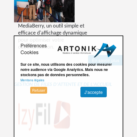
MediaBerry, un outil simple et
efficace d'affichage dynamique
pour optimiser votre
Préférences
communication.
Cookies
En savoir plus
Sur ce site, nous utilisons des cookies pour mesurer
notre audience via Google Analytics. Mais nous ne
stockons pas de données personnelles.
Mentions légales
GESTION DE FILES D'ATTENTE ET DE L'ACCUEIL
Refuser
J'accepte