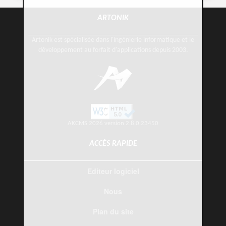
ARTONIK
Artonik est spécialisée dans l'ingénierie informatique et le
développement au forfait d'applications depuis 2003.
AKCMS 2026 version 2.8.0.23450
ACCÈS RAPIDE
Editeur logiciel
Nous
Plan du site