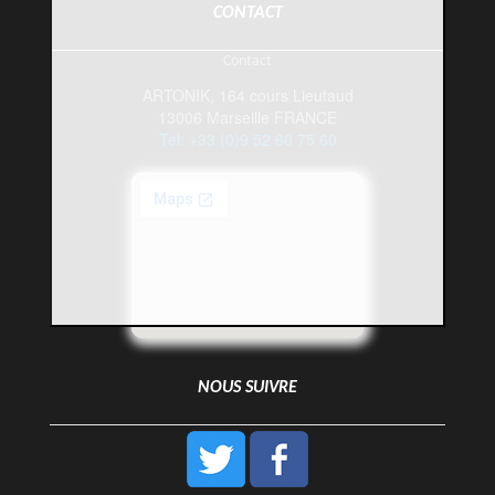
CONTACT
Contact
ARTONIK, 164 cours Lieutaud
13006 Marseille FRANCE
Tel: +33 (0)9 52 60 75 60
NOUS SUIVRE