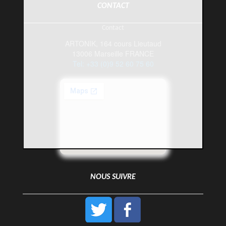
CONTACT
Contact
ARTONIK, 164 cours Lieutaud
13006 Marseille FRANCE
Tel: +33 (0)9 52 60 75 60
NOUS SUIVRE