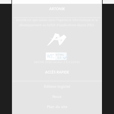
ARTONIK
Artonik est spécialisée dans l'ingénierie informatique et le
développement au forfait d'applications depuis 2003.
AKCMS 2026 version 2.8.0.23450
ACCÈS RAPIDE
Editeur logiciel
Nous
Plan du site