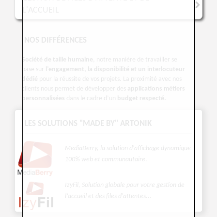
L'ACCUEIL
NOS DIFFÉRENCES
Société de taille humaine
, notre manière de travailler se
base sur
l’engagement, la disponibilité et un interlocuteur
dédié
pour la réussite de vos projets. La proximité avec nos
clients nous permet de développer des
applications métiers
personnalisées
dans le cadre d’un
budget respecté.
LES SOLUTIONS "MADE BY" ARTONIK
MediaBerry, la solution d'affichage dynamique
100% web et communautaire
.
IzyFil, Solution globale pour votre gestion de
l’accueil et des files d'attentes...