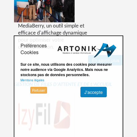
MediaBerry, un outil simple et
efficace d'affichage dynamique
pour optimiser votre
Préférences
communication.
Cookies
En savoir plus
Sur ce site, nous utilisons des cookies pour mesurer
notre audience via Google Analytics. Mais nous ne
stockons pas de données personnelles.
Mentions légales
GESTION DE FILES D'ATTENTE ET DE L'ACCUEIL
Refuser
J'accepte