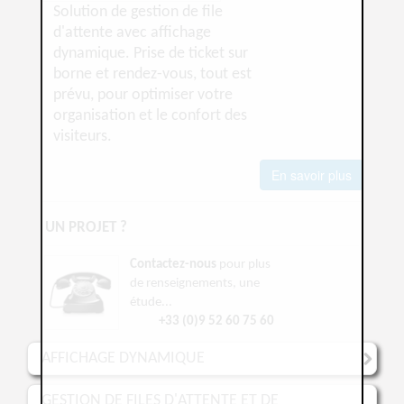
Solution de gestion de file
d'attente avec affichage
dynamique. Prise de ticket sur
borne et rendez-vous, tout est
prévu, pour optimiser votre
organisation et le confort des
visiteurs.
En savoir plus
UN PROJET ?
Contactez-nous
pour plus
de renseignements, une
étude...
+33 (0)9 52 60 75 60
AFFICHAGE DYNAMIQUE
GESTION DE FILES D'ATTENTE ET DE