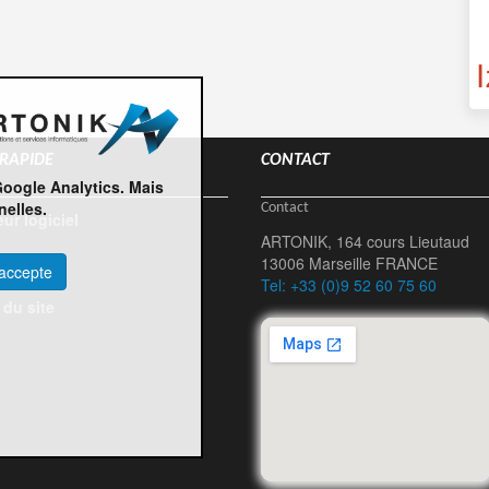
 RAPIDE
CONTACT
Google Analytics. Mais
elles.
Contact
eur logiciel
ARTONIK, 164 cours Lieutaud
s
13006 Marseille FRANCE
'accepte
Tel: +33 (0)9 52 60 75 60
 du site