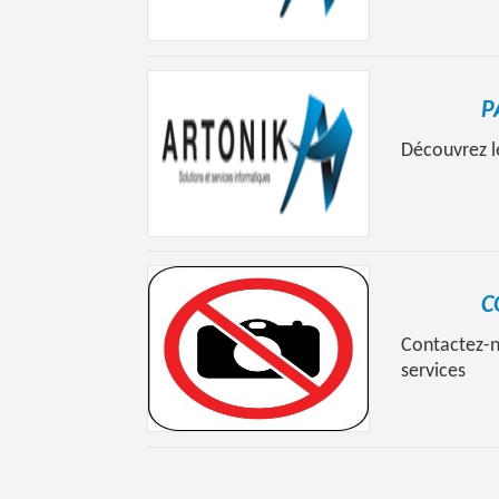
P
Découvrez l
C
Contactez-n
services