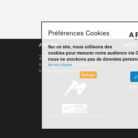
Préférences Cookies
ARTONIK
ACCÈS
Sur ce site, nous utilisons des
cookies pour mesurer notre audience via 
nous ne stockons pas de données personn
Artonik est spécialisée dans l'ingénierie
Edit
Mentions légales
informatique et le développement au
forfait d'applications depuis 2003.
Nou
Refuser
J
Plan
AKCMS 2026 version 2.8.0.23450