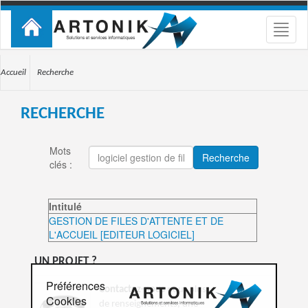
Toggle
naviga
Accueil
Recherche
RECHERCHE
Mots
Recherche
clés
:
Intitulé
GESTION DE FILES D'ATTENTE ET DE
L'ACCUEIL [EDITEUR LOGICIEL]
UN PROJET ?
Préférences
Contactez-nous
pour plus
Cookies
de renseignements, une