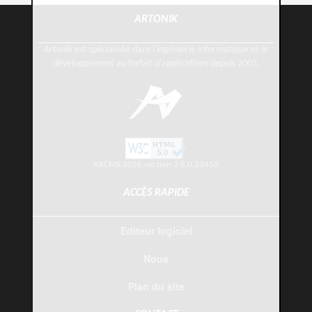
ARTONIK
Artonik est spécialisée dans l'ingénierie informatique et le
développement au forfait d'applications depuis 2003.
AKCMS 2026 version 2.8.0.23450
ACCÈS RAPIDE
Editeur logiciel
Nous
Plan du site