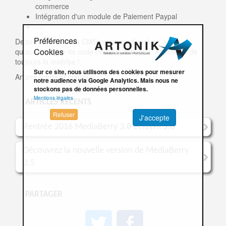
commerce
Intégration d'un module de Paiement Paypal
....
Préférences
Depuis 10 ans notre CMS ne cesse d'evoluer, sans
Cookies
qu'aucune ligne de code ne nous échappe, Artonik garde
toujours la maitrise !
Sur ce site, nous utilisons des cookies pour mesurer
Artonik garde la maitrise
notre audience via Google Analytics. Mais nous ne
stockons pas de données personnelles.
Mentions légales
ARTICLES RÉCENTS
Refuser
J'accepte
Rentrée 2016 MediaBerry 3.0 et IzyFil 3.0
Découvrez la nouvelle version de MediaBerry
2.5
PARTAGER