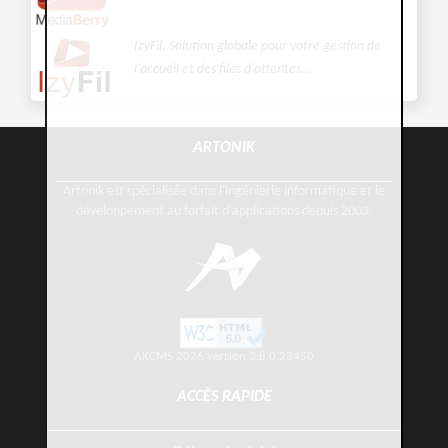
IzyFil, Solution globale pour votre gestion de
l’accueil et des files d'attentes...
ARTONIK
Artonik est spécialisée dans l'ingénierie informatique et le
développement au forfait d'applications depuis 2003.
AKCMS 2026 version 2.8.0.23450
ACCÈS RAPIDE