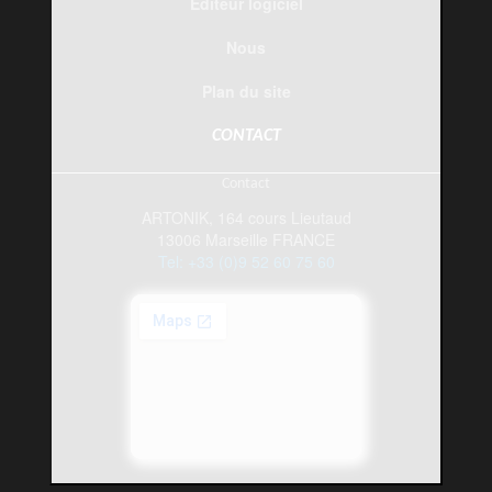
Editeur logiciel
Nous
Plan du site
CONTACT
Contact
ARTONIK, 164 cours Lieutaud
13006 Marseille FRANCE
Tel: +33 (0)9 52 60 75 60