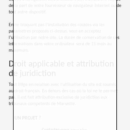
de la part de votre fournisseur de navigateur Internet ou de
tout autre dispositif.
En ne bloquant pas l’installation des cookies via les
paramètres proposés ci-dessus, vous en acceptez
l’utilisation par notre site. La durée de conservation de ces
informations dans votre ordinateur sera de 15 mois au
maximum.
Droit applicable et attribution
de juridiction
Tout litige en relation avec l’utilisation du site est soumis
au droit français. En dehors des cas où la loi ne le permet
pas, il est fait attribution exclusive de juridiction aux
tribunaux compétents de Marseille.
UN PROJET ?