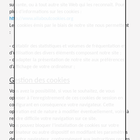
suivante, ou à tout autre site Web qui les reconnaît. Pour
plus d’informations sur les cookies :
http://www.allaboutcookies.org
Les cookies émis par le biais de notre site nous permettent
:
- d’établir des statistiques et volumes de fréquentation et
d’utilisation des divers éléments composant notre site ;
- d’adapter la présentation de notre site aux préférences
d’affichage de votre ordinateur ;
Gestion des cookies
Vous avez la possibilité, si vous le souhaitez, de vous
opposer à l’enregistrement de ces cookies de session en
configurant en conséquence votre navigateur. Cette
opération est de nature à modifier éventuellement, voire à
rendre difficile votre navigation sur ce site.
Vous pouvez bloquer l’installation de cookies sur votre
ordinateur ou autre dispositif en modifiant les paramètres
de votre navigateur, conformément aux instructions reçues