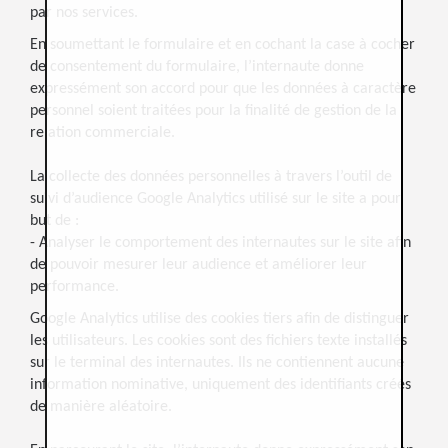
par nos services.
En soumettant le formulaire et en cochant la case à cocher
de consentement du formulaire, l’internaute donne
expressément son accord pour que les données à caractère
personnel soient traitées pour la finalité de gestion de la
relation commerciale.
La collecte des données personnelles à travers l’outil de
suivi d’audience Google Analytics utilisé sur le site a pour
but de :
- Analyser le comportement des internautes sur le site afin
de pouvoir mesurer leur audience et améliorer leur
performance.
Google Analytics utilise des cookies tiers afin de distinguer
les utilisateurs. Les cookies sont des fichiers texte installés
sur le terminal des internautes. Ils ne contiennent aucune
information nominative, uniquement des identifiants créés
de manière aléatoire.