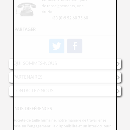
Contactez-nous
pour plus
de renseignements, une
étude...
+33 (0)9 52 60 75 60
PARTAGER
QUI SOMMES-NOUS
PARTENAIRES
CONTACTEZ-NOUS
NOS DIFFÉRENCES
Société de taille humaine
, notre manière de travailler se
base sur
l’engagement, la disponibilité et un interlocuteur