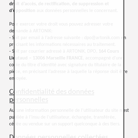
droit d’accès, de rectification, de suppression et
d’opposition
aux données personnelles le concernant.
Pour exercer votre droit vous pouvez adresser votre
demande à ARTONIK:
- Soit par email à l’adresse suivante : dpo@artonik.com en
précisant les informations nécessaires au traitement.
- Soit par courrier adressé à ARTONIK, DPO,
164 Cours
Lieutaud – 13006 Marseille FRANCE
, accompagné d’une
copie du titre d’identité avec signature du titulaire de la
pièce, en précisant l’adresse à laquelle la réponse doit être
envoyée.
Confidentialité des données
personnelles
Aucune information personnelle de l’utilisateur du site n’est
publiée à l’insu de l’utilisateur, échangée, transférée,
cédée ou vendue sur un support quelconque à des tiers.
Données personnelles collectées