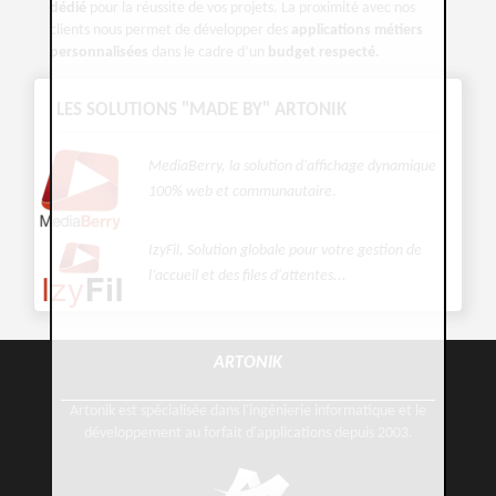
dédié
pour la réussite de vos projets. La proximité avec nos
clients nous permet de développer des
applications métiers
personnalisées
dans le cadre d’un
budget respecté.
LES SOLUTIONS "MADE BY" ARTONIK
MediaBerry, la solution d'affichage dynamique
100% web et communautaire
.
IzyFil, Solution globale pour votre gestion de
l’accueil et des files d'attentes...
ARTONIK
Artonik est spécialisée dans l'ingénierie informatique et le
développement au forfait d'applications depuis 2003.