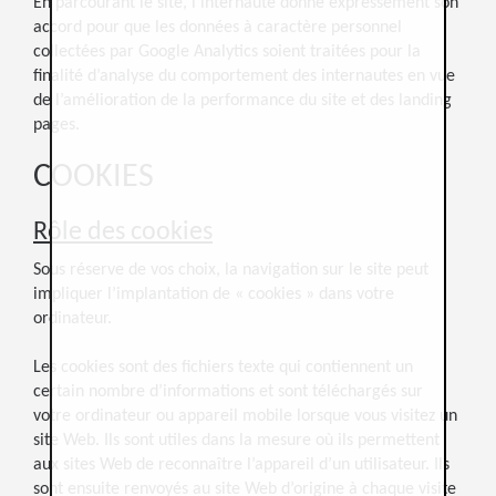
En parcourant le site, l’internaute donne expressément son
accord pour que les données à caractère personnel
collectées par Google Analytics soient traitées pour la
finalité d’analyse du comportement des internautes en vue
de l’amélioration de la performance du site et des landing
pages.
COOKIES
Rôle des cookies
Sous réserve de vos choix, la navigation sur le site peut
impliquer l’implantation de « cookies » dans votre
ordinateur.
Les cookies sont des fichiers texte qui contiennent un
certain nombre d’informations et sont téléchargés sur
votre ordinateur ou appareil mobile lorsque vous visitez un
site Web. Ils sont utiles dans la mesure où ils permettent
aux sites Web de reconnaître l’appareil d’un utilisateur. Ils
sont ensuite renvoyés au site Web d’origine à chaque visite