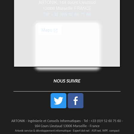
ARTONIK, 164 cours Lieutaud
13006 Marseille FRANCE
Tel: +33 (0)9 52 60 75 60
NOUS SUIVRE
ARTONIK - Ingénierie et Conseils Informatiques - Tel : +33 (0)9 52 60 75 60 -
164 Cours Lieutaud 13006 Marseille - France
Artonik service & développement informatique - Expert dot net : ASP.net, WPF, compact