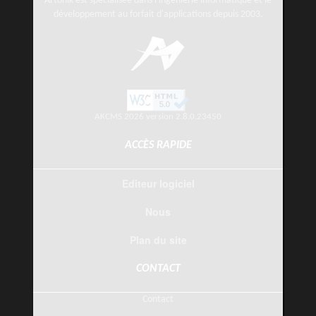
Artonik est spécialisée dans l'ingénierie informatique et le
développement au forfait d'applications depuis 2003.
AKCMS 2026 version 2.8.0.23450
ACCÈS RAPIDE
Editeur logiciel
Nous
Plan du site
CONTACT
Contact