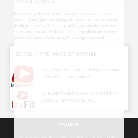
NOS DIFFÉRENCES
Société de taille humaine
, notre manière de travailler se
base sur
l’engagement, la disponibilité et un interlocuteur
dédié
pour la réussite de vos projets. La proximité avec nos
clients nous permet de développer des
applications métiers
personnalisées
dans le cadre d’un
budget respecté.
LES SOLUTIONS "MADE BY" ARTONIK
MediaBerry, la solution d'affichage dynamique
100% web et communautaire
.
IzyFil, Solution globale pour votre gestion de
l’accueil et des files d'attentes...
ARTONIK