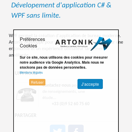
Dévelopement d'application C# &
WPF sans limite.
WPF permet la création d'application de bureau moderne.
Préférences
Artonik développe pour vous des applications WPF pour une
Cookies
ergonomie et un expérience utilisateur largement
améliorée.
Sur ce site, nous utilisons des cookies pour mesurer
notre audience via Google Analytics. Mais nous ne
stockons pas de données personnelles.
Mentions légales
UN PROJET ?
Refuser
J'accepte
Contactez-nous
pour plus
de renseignements, une
étude...
+33 (0)9 52 60 75 60
PARTAGER