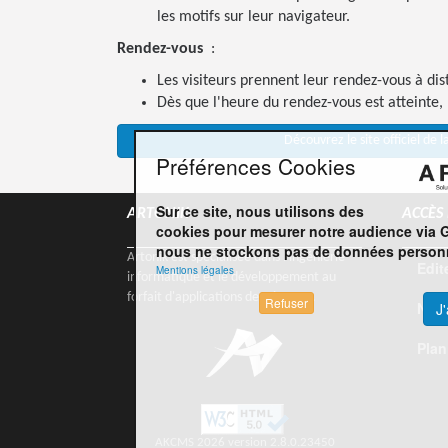
les motifs sur leur navigateur.
Rendez-vous
:
Les visiteurs prennent leur rendez-vous à di
Dès que l'heure du rendez-vous est atteinte, 
Découvrez le site officiel de l
Préférences Cookies
Sur ce site, nous utilisons des
ARTONIK
ACCÈS
cookies pour mesurer notre audience via 
nous ne stockons pas de données personn
Artonik est spécialisée dans l'ingénierie
Edit
Mentions légales
informatique et le développement au
forfait d'applications depuis 2003.
Refuser
Nou
J
Plan
AKCMS 2026 version 2.8.0.23450