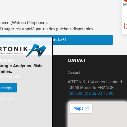
stance (Web ou téléphone).
l'usager est appelé par un des guichets disponibles..
a solution de gestion de file d'attente IzyFil
 RAPIDE
CONTACT
Google Analytics. Mais
elles.
Contact
eur logiciel
ARTONIK, 164 cours Lieutaud
s
13006 Marseille FRANCE
'accepte
Tel: +33 (0)9 52 60 75 60
 du site