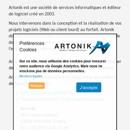
Artonik est une société de services informatiques et éditeur
de logiciel créé en 2003.
Nous intervenons dans la conception et la réalisation de vos
projets logiciels (Web ou client lourd) au forfait. Artonik
dispose d’un savoir-faire et d’une expérience solide dans le
Préférences
domaine des applications web, client lourd/mobile et
Cookies
l’environnement Microsoft dot net.
Sur ce site, nous utilisons des cookies pour mesurer
Artonik propose son expertise pour concevoir et developper
notre audience via Google Analytics. Mais nous ne
des applications métier pointues dans un cadre maitrisé.
stockons pas de données personnelles.
Mentions légales
Artonik est également éditeur et intégrateur de solutions
de haute technologie:
Refuser
J'accepte
IzyFil Système de gestion de file d'attente
Mediaberry Système d'affichage dynamique
Artonik
164, cours Lieutaud
13006 Marseille, France
Tel : +33 (0)9 52 60 75 60