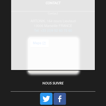
CONTACT
Contact
ARTONIK, 164 cours Lieutaud
13006 Marseille FRANCE
Tel: +33 (0)9 52 60 75 60
NOUS SUIVRE