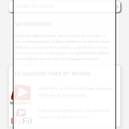
CONTACTEZ-NOUS
NOS DIFFÉRENCES
Société de taille humaine
, notre manière de travailler se
base sur
l’engagement, la disponibilité et un interlocuteur
dédié
pour la réussite de vos projets. La proximité avec nos
clients nous permet de développer des
applications métiers
personnalisées
dans le cadre d’un
budget respecté.
LES SOLUTIONS "MADE BY" ARTONIK
MediaBerry, la solution d'affichage dynamique
100% web et communautaire
.
IzyFil, Solution globale pour votre gestion de
l’accueil et des files d'attentes...