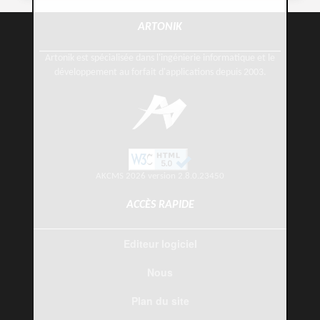
ARTONIK
Artonik est spécialisée dans l'ingénierie informatique et le
développement au forfait d'applications depuis 2003.
AKCMS 2026 version 2.8.0.23450
ACCÈS RAPIDE
Editeur logiciel
Nous
Plan du site