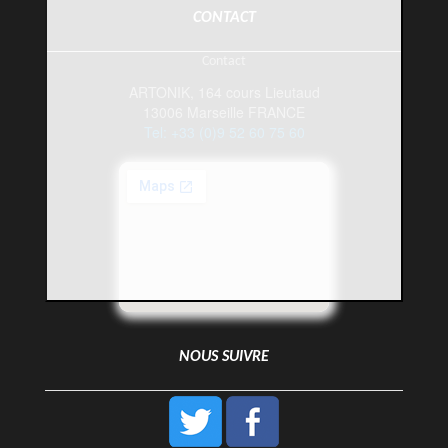
CONTACT
Contact
ARTONIK, 164 cours Lieutaud
13006 Marseille FRANCE
Tel: +33 (0)9 52 60 75 60
NOUS SUIVRE