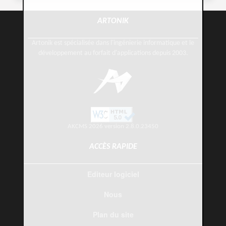
ARTONIK
Artonik est spécialisée dans l'ingénierie informatique et le
développement au forfait d'applications depuis 2003.
AKCMS 2026 version 2.8.0.23450
ACCÈS RAPIDE
Editeur logiciel
Nous
Plan du site