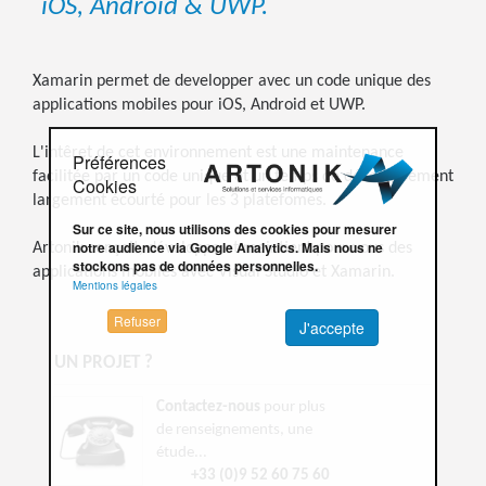
iOS, Android & UWP.
Xamarin permet de developper avec un code unique des
applications mobiles pour iOS, Android et UWP.
L'intêret de cet environnement est une maintenance
Préférences
facilitée par un code unique et un temps de développement
Cookies
largement écourté pour les 3 platefomes.
Sur ce site, nous utilisons des cookies pour mesurer
notre audience via Google Analytics. Mais nous ne
Artonik conçoit, développe et maintient pour vous des
stockons pas de données personnelles.
applications mobiles avec Visual Studio et Xamarin.
Mentions légales
Refuser
J'accepte
UN PROJET ?
Contactez-nous
pour plus
de renseignements, une
étude...
+33 (0)9 52 60 75 60